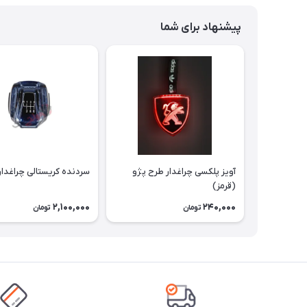
پیشنهاد برای شما
آویز پلکسی چراغدار طرح پژو
سردنده کریستالی چراغدار 6 دند
(قرمز)
2,100,000
240,000
تومان
تومان