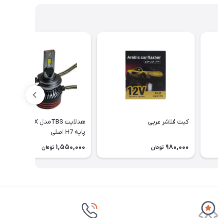
کیت فلاشر عربی
هدلایت TBSمدل M8 PRO MAX
پایه H7 اصلی
1,550,000
980,000
تومان
تومان