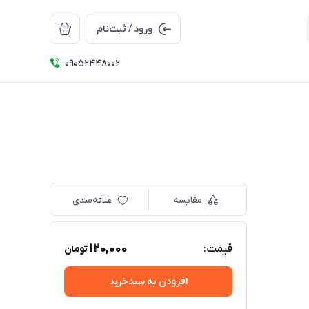
ورود / ثبت‌نام
09052448002
مقایسه
علاقه‌مندی
120,000
قیمت:
تومان
افزودن به سبدخرید