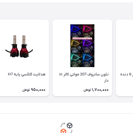
ه
نئون سانروف 207 مولتی کالر ic
هدلایت گلگسی پایه H7
دار
950,000
1,700,000
تومان
تومان