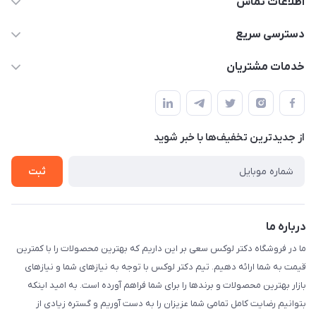
اطلاعات تماس
09052448002
دسترسی سریع
drluxe.ir1@gmail.com
حساب کاربری
خدمات مشتریان
خیابان جمهوری نرسییده به میدان بهارستان بین مظفری و مراغه
مجله فروشگاه
قوانین و مقررات
ای پاساژ محمودی
لیست محصولات
حریم خصوصی
درباره ما
از جدید‌ترین تخفیف‌ها با‌ خبر شوید
راهنما
تماس با ما
ثبت
درباره ما
ما در فروشگاه دکتر لوکس سعی بر این داریم که بهترین محصولات را با کمترین
قیمت به شما ارائه دهیم. تیم دکتر لوکس با توجه به نیازهای شما و نیازهای
بازار بهترین محصولات و برندها را برای شما فراهم آورده است. به امید اینکه
بتوانیم رضایت کامل تمامی شما عزیزان را به دست آوریم و گستره زیادی از