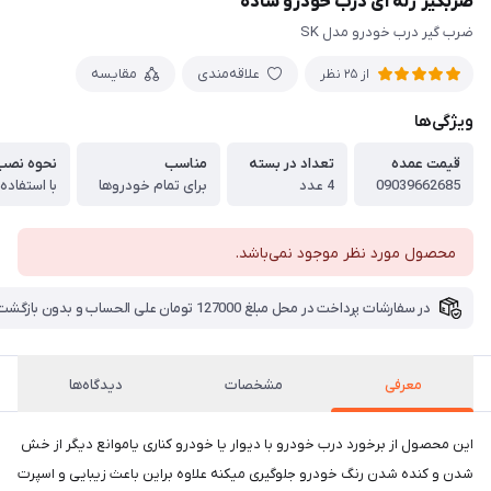
ضربگیر ژله ای درب خودرو ساده
ضرب گیر درب خودرو مدل SK
علاقه‌مندی
مقایسه
از 25 نظر
ویژگی‌ها
قیمت عمده
تعداد در بسته
مناسب
نحوه نصب
09039662685
4 عدد
برای تمام خودروها
با استفاد
محصول مورد نظر موجود نمی‌باشد.
در سفارشات پرداخت در محل مبلغ 127000 تومان علی الحساب و بدون بازگشت بابت هزینه ارسال دریافت میگردد
معرفی
مشخصات
دیدگاه‌ها
این محصول از برخورد درب خودرو با دیوار یا خودرو کناری یاموانع دیگر از خش
شدن و کنده شدن رنگ خودرو جلوگیری میکنه علاوه براین باعث زیبایی و اسپرت