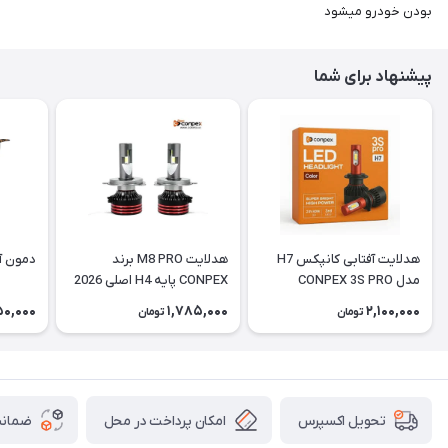
بودن خودرو میشود
پیشنهاد برای شما
هدلایت آفتابی کانپکس H7
هدلایت M8 PRO برند
دمون آ
مدل CONPEX 3S PRO
CONPEX پایه H4 اصلی 2026
50,000
1,785,000
2,100,000
تومان
تومان
امکان پرداخت در محل
ضمانت
تحویل اکسپرس