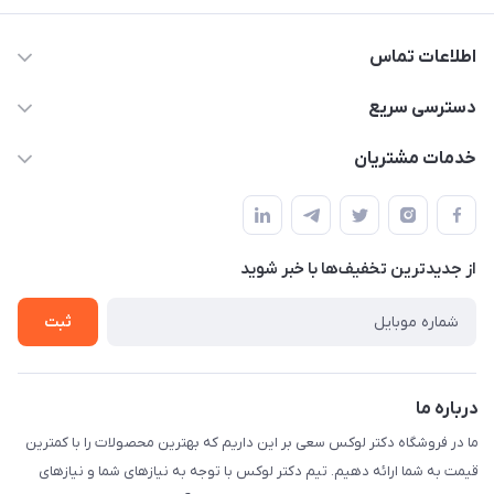
اطلاعات تماس
09052448002
دسترسی سریع
drluxe.ir1@gmail.com
حساب کاربری
خدمات مشتریان
خیابان جمهوری نرسییده به میدان بهارستان بین مظفری و مراغه
مجله فروشگاه
قوانین و مقررات
ای پاساژ محمودی
لیست محصولات
حریم خصوصی
درباره ما
از جدید‌ترین تخفیف‌ها با‌ خبر شوید
راهنما
تماس با ما
ثبت
درباره ما
ما در فروشگاه دکتر لوکس سعی بر این داریم که بهترین محصولات را با کمترین
قیمت به شما ارائه دهیم. تیم دکتر لوکس با توجه به نیازهای شما و نیازهای