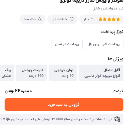
هولدر وایرلس شارژ دریچه کولری
هولدر وایرلس شارژ
علاقه‌مندی
مقایسه
از 22 نظر
نوع پرداخت
پرداخت امن زرین پال
پرداخت در محل
ویژگی‌ها
قابل اتصال
توان خروجی
قابلیت چرخش
رنگ
انواع دریچه کولر ماشین
10 وات
360 درجه
مشکی
220,000
قیمت:
تومان
افزودن به سبدخرید
در سفارشات پرداخت در محل مبلغ 127000 تومان علی الحساب و بدون بازگشت بابت هزینه ارسال دریافت میگردد