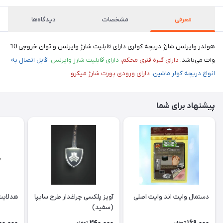
معرفی
مشخصات
دیدگاه‌ها
هولدر وایرلس شارژ دریچه کولری دارای قابلیت شارژ وایرلس و توان خروجی 10
وات می‌باشد.
دارای گیره فنری محکم،
دارای قابلیت شارژ وایرلس،
قابل اتصال به
انواع دریچه کولر ماشین،
دارای ورودی پورت شارژ میکرو
پیشنهاد برای شما
دستمال وایت اند وایت اصلی
آویز پلکسی چراغدار طرح سایپا
هدلایت 80 وات S8 پای
(سفید)
00,000
240,000
169,000