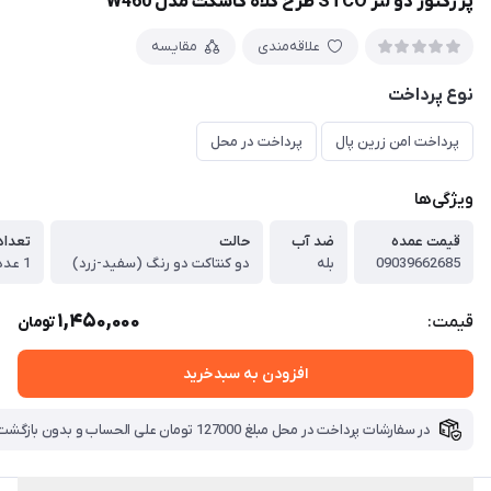
پرژکتور دو لنز STCO طرح کلاه کاسکت مدل W460
علاقه‌مندی
مقایسه
نوع پرداخت
پرداخت امن زرین پال
پرداخت در محل
ویژگی‌ها
قیمت عمده
ضد آب
حالت
تعداد
09039662685
بله
دو کنتاکت دو رنگ (سفید-زرد)
1 عددی
1,450,000
قیمت:
تومان
افزودن به سبدخرید
در سفارشات پرداخت در محل مبلغ 127000 تومان علی الحساب و بدون بازگشت بابت هزینه ارسال دریافت میگردد