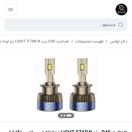
دکتر لوکس
/
فهرست محصولات
/
هدلایت D4S برند LIGHT STAR N دو لوله مس پلمپ با گارانتی