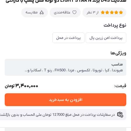
هدلایت D4S برند LIGHT STAR N دو لوله مس پلمپ با گارانتی
علاقه‌مندی
مقایسه
از 3 نظر
نوع پرداخت
پرداخت امن زرین پال
پرداخت در محل
ویژگی‌ها
مناسب
هیوندا ، کیا ، تویوتا ، لکسوس ، مزدا ، FH500 ، رنو T ، اسکانیا و...
3,400,000
قیمت:
تومان
افزودن به سبدخرید
در سفارشات پرداخت در محل مبلغ 127000 تومان علی الحساب و بدون بازگشت بابت هزینه ارسال دریافت میگردد