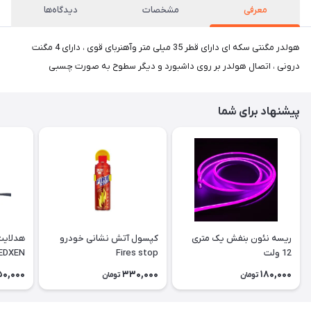
معرفی
مشخصات
دیدگاه‌ها
هولدر مگنتی سکه ای دارای قطر 35 میلی متر وآهنربای قوی ، دارای 4 مگنت
درونی ، اتصال هولدر بر روی داشبورد و دیگر سطوح به صورت چسبی
پیشنهاد برای شما
ریسه نئون بنفش یک متری
کپسول آتش نشانی خودرو
هدلایت
12 ولت
Fires stop
HEDXEN مدل H90X پا
50,000
330,000
180,000
تومان
تومان