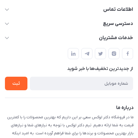
اطلاعات تماس
09052448002
دسترسی سریع
drluxe.ir1@gmail.com
حساب کاربری
خدمات مشتریان
خیابان جمهوری نرسییده به میدان بهارستان بین مظفری و مراغه
مجله فروشگاه
قوانین و مقررات
ای پاساژ محمودی
لیست محصولات
حریم خصوصی
درباره ما
از جدید‌ترین تخفیف‌ها با‌ خبر شوید
راهنما
تماس با ما
ثبت
درباره ما
ما در فروشگاه دکتر لوکس سعی بر این داریم که بهترین محصولات را با کمترین
قیمت به شما ارائه دهیم. تیم دکتر لوکس با توجه به نیازهای شما و نیازهای
بازار بهترین محصولات و برندها را برای شما فراهم آورده است. به امید اینکه