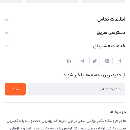
اطلاعات تماس
09052448002
دسترسی سریع
drluxe.ir1@gmail.com
حساب کاربری
خدمات مشتریان
خیابان جمهوری نرسییده به میدان بهارستان بین مظفری و مراغه
مجله فروشگاه
قوانین و مقررات
ای پاساژ محمودی
لیست محصولات
حریم خصوصی
درباره ما
از جدید‌ترین تخفیف‌ها با‌ خبر شوید
راهنما
تماس با ما
ثبت
درباره ما
ما در فروشگاه دکتر لوکس سعی بر این داریم که بهترین محصولات را با کمترین
قیمت به شما ارائه دهیم. تیم دکتر لوکس با توجه به نیازهای شما و نیازهای