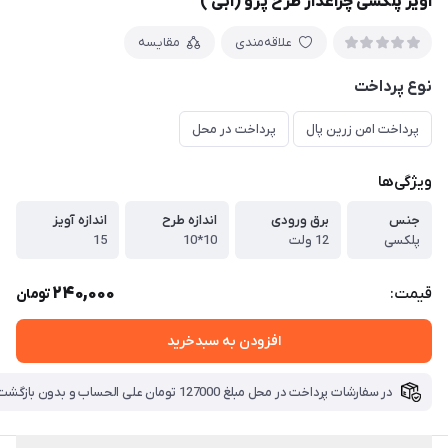
آویز پلکسی چراغدار طرح پژو (آبی )
علاقه‌مندی
مقایسه
نوع پرداخت
پرداخت امن زرین پال
پرداخت در محل
ویژگی‌ها
جنس
برق ورودی
اندازه طرح
اندازه آویز
پلکسی
12 ولت
10*10
15
240,000
قیمت:
تومان
افزودن به سبدخرید
در سفارشات پرداخت در محل مبلغ 127000 تومان علی الحساب و بدون بازگشت بابت هزینه ارسال دریافت میگردد