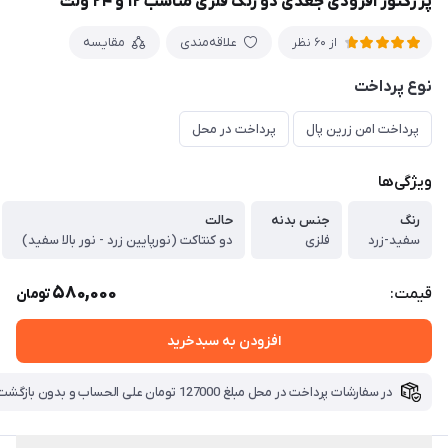
پرژکتور آفرودی جغدی دو رنگ فلزی مناسب ۱۲ و ۲۴ ولت
علاقه‌مندی
مقایسه
از 60 نظر
نوع پرداخت
پرداخت امن زرین پال
پرداخت در محل
ویژگی‌ها
رنگ
جنس بدنه
حالت
سفید-زرد
فلزی
دو کنتاکت (نورپایین زرد - نور بالا سفید)
580,000
قیمت:
تومان
افزودن به سبدخرید
در سفارشات پرداخت در محل مبلغ 127000 تومان علی الحساب و بدون بازگشت بابت هزینه ارسال دریافت میگردد