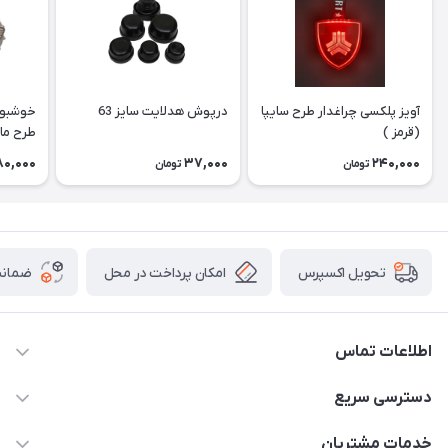
آویز پلکسی چراغدار طرح سایپا
درپوش هدلایت سایز 63
خوشبو 
(قرمز )
طرح ماک
80,000
37,000
240,000
تومان
تومان
امکان پرداخت در محل
ضمانت
تحویل اکسپرس
اطلاعات تماس
09052448002
دسترسی سریع
drluxe.ir1@gmail.com
حساب کاربری
خدمات مشتریان