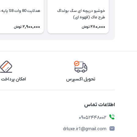
خوشبو دریچه ای سگ بولداگ
هدلایت 80 وات S8 پایه H4
طرح ماک (قهوه ای)
2,900,000
280,000
تومان
تومان
تحویل اکسپرس
امکان پرداخت 
اطلاعات تماس
09052448002
drluxe.ir1@gmail.com