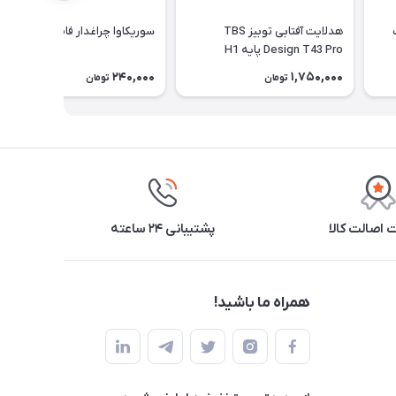
هدلایت آفتابی توبیز TBS
سوریکاوا چراغدار فانتری (قرمز)
Design T43 Pro پایه H1
240,000
1,750,000
تومان
تومان
اصالت کالا
پشتیبانی ۲۴ ساعته
همراه ما باشید!