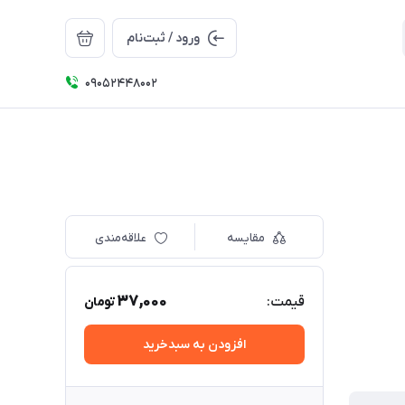
ورود / ثبت‌نام
09052448002
مقایسه
علاقه‌مندی
37,000
قیمت:
تومان
افزودن به سبدخرید