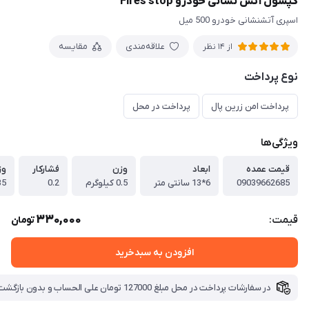
کپسول آتش نشانی خودرو Fires stop
اسپری آتشنشانی خودرو 500 میل
علاقه‌مندی
مقایسه
از 14 نظر
نوع پرداخت
پرداخت امن زرین پال
پرداخت در محل
ویژگی‌ها
قیمت عمده
ابعاد
وزن
فشارکار
وز
09039662685
6*13 سانتی متر
0.5 کیلوگرم
0.2
0.35 
330,000
قیمت:
تومان
افزودن به سبدخرید
در سفارشات پرداخت در محل مبلغ 127000 تومان علی الحساب و بدون بازگشت بابت هزینه ارسال دریافت میگردد