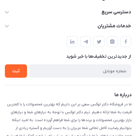
09052448002
دسترسی سریع
drluxe.ir1@gmail.com
حساب کاربری
خدمات مشتریان
خیابان جمهوری نرسییده به میدان بهارستان بین مظفری و مراغه
مجله فروشگاه
قوانین و مقررات
ای پاساژ محمودی
لیست محصولات
حریم خصوصی
درباره ما
از جدید‌ترین تخفیف‌ها با‌ خبر شوید
راهنما
تماس با ما
ثبت
درباره ما
ما در فروشگاه دکتر لوکس سعی بر این داریم که بهترین محصولات را با کمترین
قیمت به شما ارائه دهیم. تیم دکتر لوکس با توجه به نیازهای شما و نیازهای
بازار بهترین محصولات و برندها را برای شما فراهم آورده است. به امید اینکه
بتوانیم رضایت کامل تمامی شما عزیزان را به دست آوریم و گستره زیادی از
محصولات و نیازهای شما را برآورده ساز یم. در این امر نیازمند کمک شما هستیم .