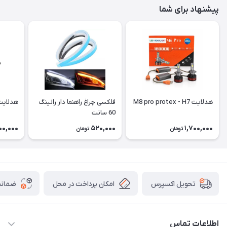
پیشنهاد برای شما
هدلایت M8 pro protex - H7
فلکسی چراغ راهنما دار رانینگ
هدلایت 80 وات S8 پای
60 سانت
00,000
520,000
1,700,000
تومان
تومان
امکان پرداخت در محل
ضمانت
تحویل اکسپرس
اطلاعات تماس