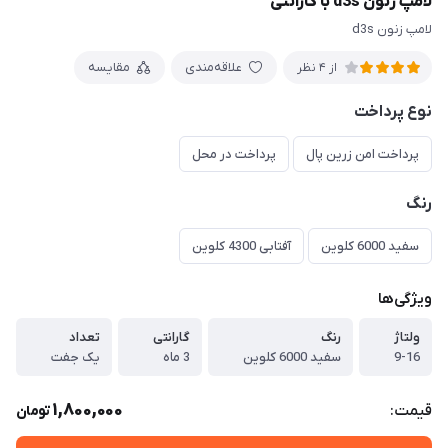
لامپ زنون d3s با گارانتی
لامپ زنون d3s
علاقه‌مندی
مقایسه
از 4 نظر
نوع پرداخت
پرداخت امن زرین پال
پرداخت در محل
رنگ
سفید 6000 کلوین
آفتابی 4300 کلوین
ویژگی‌ها
ولتاژ
رنگ
گارانتی
تعداد
9-16
سفید 6000 کلوین
3 ماه
یک جفت
1,800,000
قیمت:
تومان