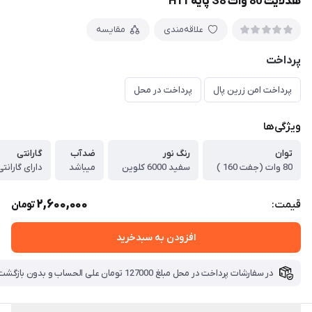
هدلایت 80 وات S8 پایه H11
علاقه‌مندی
مقایسه
پرداخت
پرداخت امن زرین پال
پرداخت در محل
ویژگی‌ها
توان
رنگ نور
ضدآب
گارانتی
80 وات (جفت 160 )
سفید 6000 کلوین
میباشد
دارای گارانتی تا تاری
2,600,000
قیمت:
تومان
افزودن به سبدخرید
در سفارشات پرداخت در محل مبلغ 127000 تومان علی الحساب و بدون بازگشت بابت هزینه ارسال دریافت میگردد