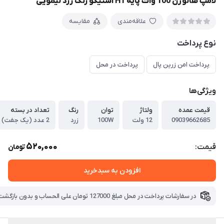
لامپ هالوژن 100 وات پایه H1 استیکو رنگ زرد لیمویی
علاقه‌مندی
مقایسه
نوع پرداخت
پرداخت امن زرین پال
پرداخت در محل
ویژگی‌ها
قیمت عمده
ولتاژ
توان
رنگ
تعداد در بسته
09039662685
12 ولت
100W
زرد
2 عدد (یک جفت)
520,000
قیمت:
تومان
افزودن به سبدخرید
در سفارشات پرداخت در محل مبلغ 127000 تومان علی الحساب و بدون بازگشت بابت هزینه ارسال دریافت میگردد